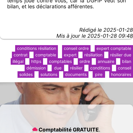
temps joue contre vous, car la DGFIP veut son
bilan, et les déclarations afférentes.
Rédigé le
2025-01-28
Mis à jour le 2025-01-28 09:48
conditions résiliation
conseil ordre
expert comptable
contrat
comptable
expert
résiliation
résilier due
illégal
https
comptables
ordre
annuaire
bilan
démission
due
résilier
conditions
conseil
solides
solutions
documents
pire
honoraires
Comptabilité GRATUITE
.